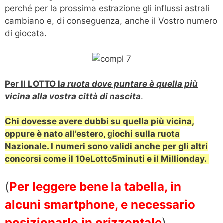
perché per la prossima estrazione gli influssi astrali
cambiano e, di conseguenza, anche il Vostro numero
di giocata.
Per Il LOTTO l
a ruota dove puntare è quella più
vicina alla vostra città di nascita
.
Chi dovesse avere dubbi su quella più vicina,
oppure è nato all’estero, giochi sulla ruota
Nazionale.
I numeri sono validi anche per gli altri
concorsi come il 10eLotto5minuti e il Millionday.
(
Per leggere bene la tabella, in
alcuni smartphone, e necessario
posizionarlo in orizzontale
)