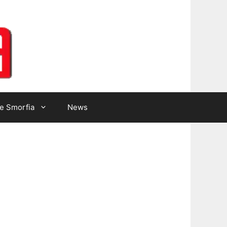
Lotto Gazzetta
e Smorfia
News