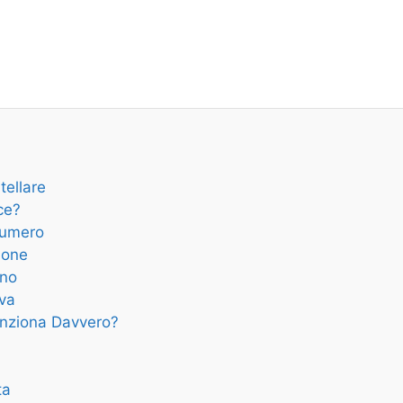
tellare
ce?
Numero
ione
ano
iva
unziona Davvero?
ta