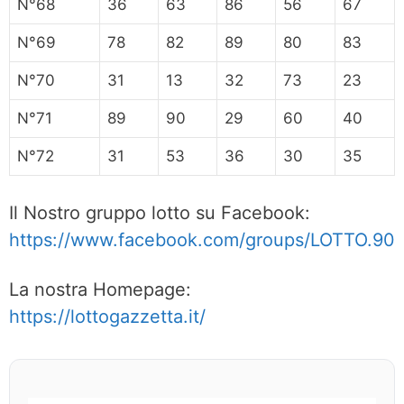
N°68
36
63
86
56
67
N°69
78
82
89
80
83
N°70
31
13
32
73
23
N°71
89
90
29
60
40
N°72
31
53
36
30
35
Il Nostro gruppo lotto su Facebook:
https://www.facebook.com/groups/LOTTO.90
La nostra Homepage:
https://lottogazzetta.it/