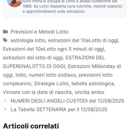
Gino Pinna si occupa di Lotto e analisi numeriche dal
1989. Su Lotto Gazzetta cura rubriche, metodi statistici
e approfondimenti sulle estrazioni.
Categorie
Previsioni e Metodi Lotto
Tag
astrologia lotto
,
estrazioni del 10eLotto di oggi
,
Estrazioni del 10eLotto ogni 5 minuti di oggi
,
estrazioni del lotto di oggi
,
ESTRAZIONI DEL
SUPERENALOTTO DI OGGI
,
Estrazioni Millionday di
oggi
,
lotto
,
numeri lotto zodiaco
,
previsioni lotto
compleanno
,
Strategie Lotto
,
tabella astrologica
,
Vincere con la data di nascita
,
vincita ambo
NUMERI DEGLI ANGELI CUSTODI del 12/08/2025
La Tabella SETTENARIA per il 12/08/2025
Articoli correlati