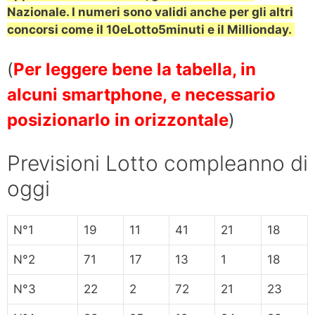
Nazionale.
I numeri sono validi anche per gli altri
concorsi come il 10eLotto5minuti e il Millionday.
(
Per leggere bene la tabella, in
alcuni smartphone, e necessario
posizionarlo in orizzontale
)
Previsioni Lotto compleanno di
oggi
N°1
19
11
41
21
18
N°2
71
17
13
1
18
N°3
22
2
72
21
23