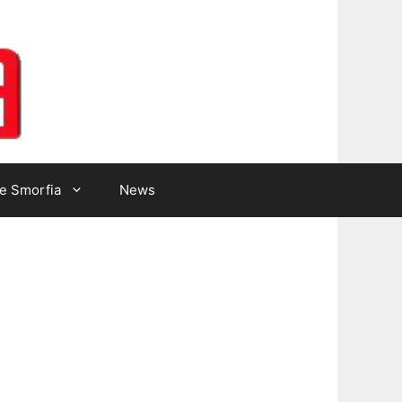
Lotto Gazzetta
e Smorfia
News