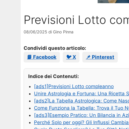
Previsioni Lotto c
08/06/2025
di
Gino Pinna
Condividi questo articolo:
📘 Facebook
🐦 X
📌 Pinterest
Indice dei Contenuti:
[ads1]Previsioni Lotto compleanno
Unire Astrologia e Fortuna: Una Ricetta S
[ads2]La Tabella Astrologica: Come Nas
Come Funziona la Tabella: Trova il Tuo 
[ads3]Esempio Pratico: Un Bilancia in Az
Perché Solo per oggi? Gli Influssi Cambi