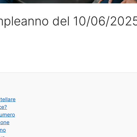
ompleanno del 10/06/202
tellare
ce?
Numero
ione
ano