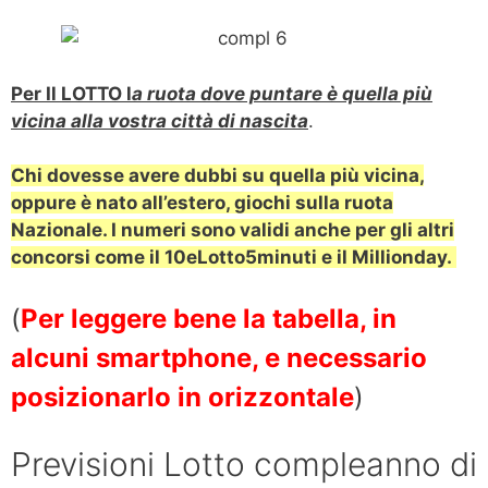
Per Il LOTTO l
a ruota dove puntare è quella più
vicina alla vostra città di nascita
.
Chi dovesse avere dubbi su quella più vicina,
oppure è nato all’estero, giochi sulla ruota
Nazionale.
I numeri sono validi anche per gli altri
concorsi come il 10eLotto5minuti e il Millionday.
(
Per leggere bene la tabella, in
alcuni smartphone, e necessario
posizionarlo in orizzontale
)
Previsioni Lotto compleanno di