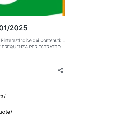
ta/
uote/