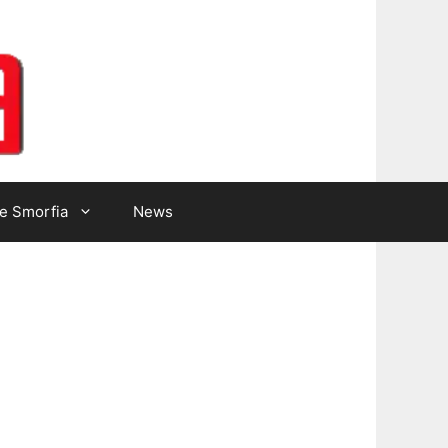
Lotto Gazzetta
e Smorfia
News