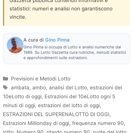
Gazzetta pubblica contenuti informativi e
statistici: numeri e analisi non garantiscono
vincite.
A cura di
Gino Pinna
Gino Pinna si occupa di Lotto e analisi numeriche dal
1989. Su Lotto Gazzetta cura rubriche, metodi statistici
e approfondimenti sulle estrazioni.
Categorie
Previsioni e Metodi Lotto
Tag
ambata
,
ambo
,
analisi del Lotto
,
estrazioni del
10eLotto di oggi
,
Estrazioni del 10eLotto ogni 5
minuti di oggi
,
estrazioni del lotto di oggi
,
ESTRAZIONI DEL SUPERENALOTTO DI OGGI
,
Estrazioni Millionday di oggi
,
frequenza numero 90
,
lotto
,
Numero 90
,
ritardo numero 90
,
ruote del lotto