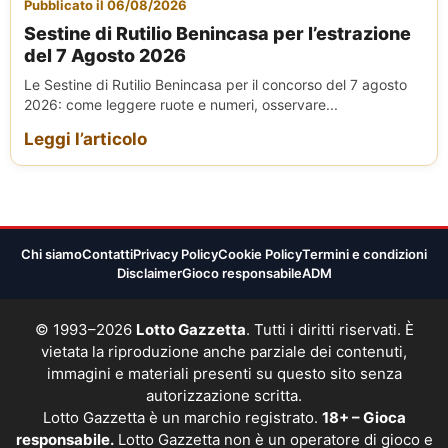
Pubblicato il 06/08/2026
Sestine di Rutilio Benincasa per l’estrazione
del 7 Agosto 2026
Le Sestine di Rutilio Benincasa per il concorso del 7 agosto
2026: come leggere ruote e numeri, osservare...
Leggi l’articolo
Chi siamo
Contatti
Privacy Policy
Cookie Policy
Termini e condizioni
Disclaimer
Gioco responsabile
ADM
© 1993–2026
Lotto Gazzetta
. Tutti i diritti riservati. È
vietata la riproduzione anche parziale dei contenuti,
immagini e materiali presenti su questo sito senza
autorizzazione scritta.
Lotto Gazzetta è un marchio registrato.
18+ – Gioca
responsabile.
Lotto Gazzetta non è un operatore di gioco e