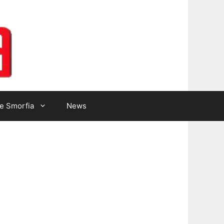
Lotto Gazzetta
e Smorfia
News