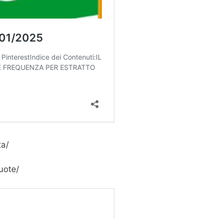
ta/
uote/