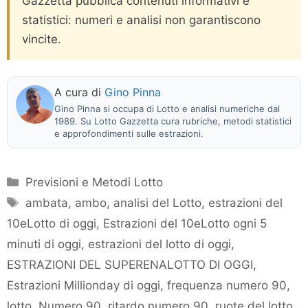
Gazzetta pubblica contenuti informativi e
statistici: numeri e analisi non garantiscono
vincite.
A cura di
Gino Pinna
Gino Pinna si occupa di Lotto e analisi numeriche dal
1989. Su Lotto Gazzetta cura rubriche, metodi statistici
e approfondimenti sulle estrazioni.
Categorie
Previsioni e Metodi Lotto
Tag
ambata
,
ambo
,
analisi del Lotto
,
estrazioni del
10eLotto di oggi
,
Estrazioni del 10eLotto ogni 5
minuti di oggi
,
estrazioni del lotto di oggi
,
ESTRAZIONI DEL SUPERENALOTTO DI OGGI
,
Estrazioni Millionday di oggi
,
frequenza numero 90
,
lotto
,
Numero 90
,
ritardo numero 90
,
ruote del lotto