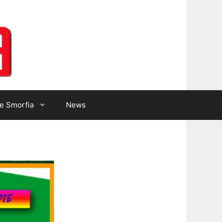
Lotto Gazzetta
e Smorfia
News