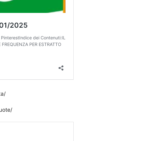
ta/
uote/