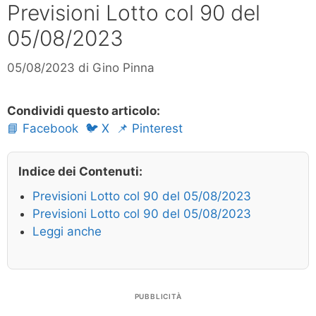
Previsioni Lotto col 90 del
05/08/2023
05/08/2023
di
Gino Pinna
Condividi questo articolo:
📘 Facebook
🐦 X
📌 Pinterest
Indice dei Contenuti:
Previsioni Lotto col 90 del 05/08/2023
Previsioni Lotto col 90 del 05/08/2023
Leggi anche
PUBBLICITÀ