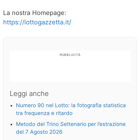
La nostra Homepage:
https://lottogazzetta.it/
PUBBLICITÀ
Leggi anche
Numero 90 nel Lotto: la fotografia statistica
tra frequenza e ritardo
Metodo del Trino Settenario per l’estrazione
del 7 Agosto 2026