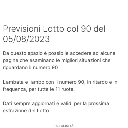
Previsioni Lotto col 90 del
05/08/2023
Da questo spazio è possibile accedere ad alcune
pagine che esaminano le migliori situazioni che
riguardano il numero 90
L’ambata e l’ambo con il numero 90, in ritardo e in
frequenza, per tutte le 11 ruote.
Dati sempre aggiornati e validi per la prossima
estrazione del Lotto.
PUBBLICITÀ