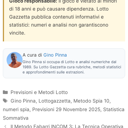
Gioco responsabile:
il gioco è vietato ai minori
di 18 anni e può causare dipendenza. Lotto
Gazzetta pubblica contenuti informativi e
statistici: numeri e analisi non garantiscono
vincite.
A cura di
Gino Pinna
Gino Pinna si occupa di Lotto e analisi numeriche dal
1989. Su Lotto Gazzetta cura rubriche, metodi statistici
e approfondimenti sulle estrazioni.
Categorie
Previsioni e Metodi Lotto
Tag
Gino Pinna
,
Lottogazzetta
,
Metodo Spia 10
,
numeri spia
,
Previsioni 29 Novembre 2025
,
Statistica
Sommativa
Il Metodo Fabarri INCOM 3: La Tecnica Operativa