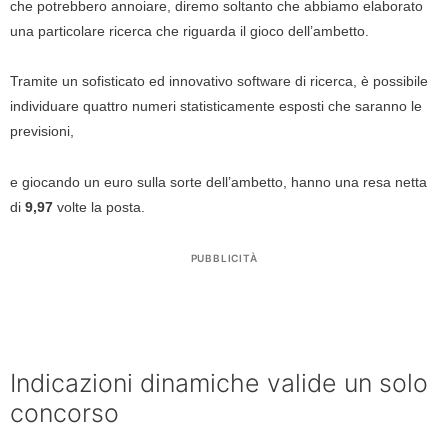
che potrebbero annoiare, diremo soltanto che abbiamo elaborato
una particolare ricerca che riguarda il gioco dell’ambetto.
Tramite un sofisticato ed innovativo software di ricerca, è possibile
individuare quattro numeri statisticamente esposti che saranno le
previsioni,
e giocando un euro sulla sorte dell’ambetto, hanno una resa netta
di
9,97
volte la posta.
PUBBLICITÀ
Indicazioni dinamiche valide un solo
concorso