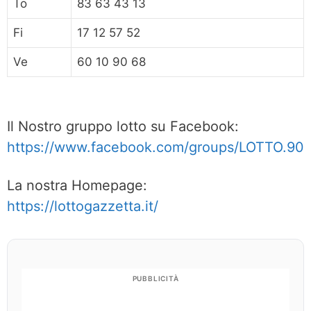
To
83 63 43 13
Fi
17 12 57 52
Ve
60 10 90 68
Il Nostro gruppo lotto su Facebook:
https://www.facebook.com/groups/LOTTO.90
La nostra Homepage:
https://lottogazzetta.it/
PUBBLICITÀ