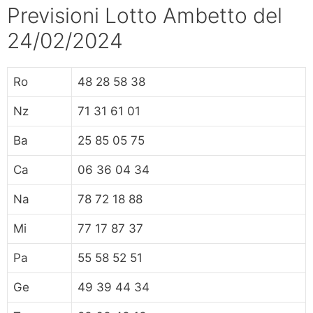
Previsioni Lotto Ambetto del
24/02/2024
Ro
48 28 58 38
Nz
71 31 61 01
Ba
25 85 05 75
Ca
06 36 04 34
Na
78 72 18 88
Mi
77 17 87 37
Pa
55 58 52 51
Ge
49 39 44 34