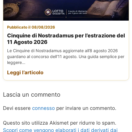
Pubblicato il 08/08/2026
Cinquine di Nostradamus per l’estrazione del
11 Agosto 2026
Le Cinquine di Nostradamus aggiornate all’8 agosto 2026
guardano al concorso dell’11 agosto. Una guida semplice per
leggere...
Leggi l’articolo
Lascia un commento
Devi essere
connesso
per inviare un commento.
Questo sito utilizza Akismet per ridurre lo spam.
Scopri come vengono elaborati i dati derivati dai