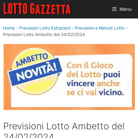
Vai
Menu
al
contenuto
Home
-
Previsioni Lotto Estrazioni
-
Previsioni e Metodi Lotto
-
Previsioni Lotto Ambetto del 24/02/2024
Previsioni Lotto Ambetto del
24/02/2024