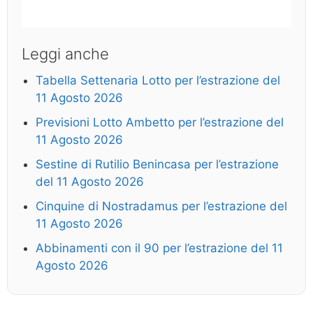
Leggi anche
Tabella Settenaria Lotto per l’estrazione del
11 Agosto 2026
Previsioni Lotto Ambetto per l’estrazione del
11 Agosto 2026
Sestine di Rutilio Benincasa per l’estrazione
del 11 Agosto 2026
Cinquine di Nostradamus per l’estrazione del
11 Agosto 2026
Abbinamenti con il 90 per l’estrazione del 11
Agosto 2026