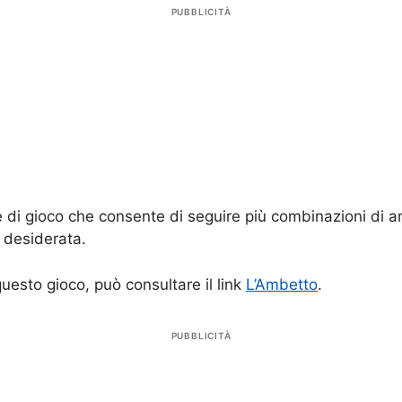
PUBBLICITÀ
e di gioco che consente di seguire più combinazioni di a
a desiderata.
uesto gioco, può consultare il link
L’Ambetto
.
PUBBLICITÀ