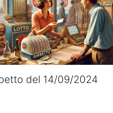
mbetto del 14/09/2024