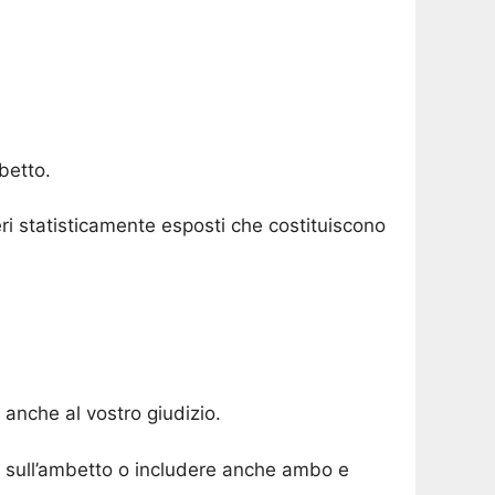
betto.
eri statisticamente esposti che costituiscono
 anche al vostro giudizio.
olo sull’ambetto o includere anche ambo e