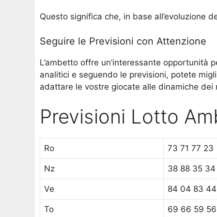
Questo significa che, in base all’evoluzione d
Seguire le Previsioni con Attenzione
L’ambetto offre un’interessante opportunità pe
analitici e seguendo le previsioni, potete mig
adattare le vostre giocate alle dinamiche dei 
Previsioni Lotto A
Ro
73 71 77 2
Nz
38 88 35 3
Ve
84 04 83 4
To
69 66 59 5