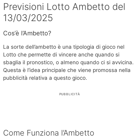
Previsioni Lotto Ambetto del
13/03/2025
Cos’è l’Ambetto?
La sorte dell’ambetto è una tipologia di gioco nel
Lotto che permette di vincere anche quando si
sbaglia il pronostico, o almeno quando ci si avvicina.
Questa è l’idea principale che viene promossa nella
pubblicità relativa a questo gioco.
PUBBLICITÀ
Come Funziona l’Ambetto