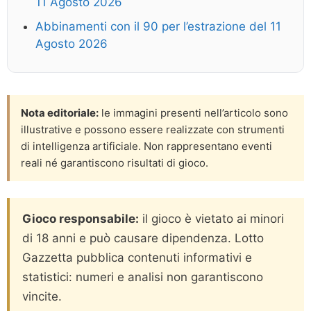
11 Agosto 2026
Abbinamenti con il 90 per l’estrazione del 11
Agosto 2026
Nota editoriale:
le immagini presenti nell’articolo sono
illustrative e possono essere realizzate con strumenti
di intelligenza artificiale. Non rappresentano eventi
reali né garantiscono risultati di gioco.
Gioco responsabile:
il gioco è vietato ai minori
di 18 anni e può causare dipendenza. Lotto
Gazzetta pubblica contenuti informativi e
statistici: numeri e analisi non garantiscono
vincite.