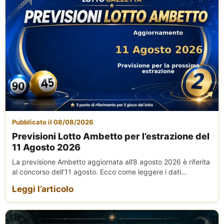
Pubblicato il 08/08/2026
Previsioni Lotto Ambetto per l’estrazione del
11 Agosto 2026
La previsione Ambetto aggiornata all’8 agosto 2026 è riferita
al concorso dell’11 agosto. Ecco come leggere i dati...
Leggi l’articolo