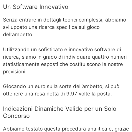
Un Software Innovativo
Senza entrare in dettagli teorici complessi, abbiamo
sviluppato una ricerca specifica sul gioco
dell’ambetto.
Utilizzando un sofisticato e innovativo software di
ricerca, siamo in grado di individuare quattro numeri
statisticamente esposti che costituiscono le nostre
previsioni.
Giocando un euro sulla sorte dell’ambetto, si può
ottenere una resa netta di 9,97 volte la posta.
Indicazioni Dinamiche Valide per un Solo
Concorso
Abbiamo testato questa procedura analitica e, grazie