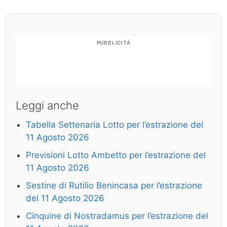
PUBBLICITÀ
Leggi anche
Tabella Settenaria Lotto per l’estrazione del
11 Agosto 2026
Previsioni Lotto Ambetto per l’estrazione del
11 Agosto 2026
Sestine di Rutilio Benincasa per l’estrazione
del 11 Agosto 2026
Cinquine di Nostradamus per l’estrazione del