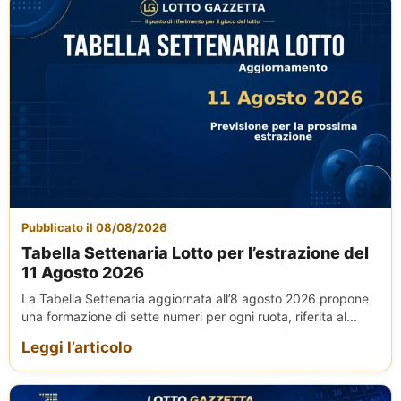
Pubblicato il 08/08/2026
Tabella Settenaria Lotto per l’estrazione del
11 Agosto 2026
La Tabella Settenaria aggiornata all’8 agosto 2026 propone
una formazione di sette numeri per ogni ruota, riferita al...
Leggi l’articolo