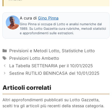
A cura di
Gino Pinna
Gino Pinna si occupa di Lotto e analisi numeriche dal
1989. Su Lotto Gazzetta cura rubriche, metodi statistici
e approfondimenti sulle estrazioni.
Categorie
Previsioni e Metodi Lotto
,
Statistiche Lotto
Tag
Previsioni Lotto Ambetto
La Tabella SETTENARIA per il 10/01/2025
Sestine RUTILIO BENINCASA del 10/01/2025
Articoli correlati
Altri approfondimenti pubblicati su Lotto Gazzetta,
scelti tra gli articoli più recenti della stessa categoria.