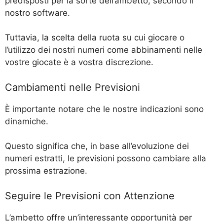
predisposti per la sorte dell’ambetto, secondo il
nostro software.
Tuttavia, la scelta della ruota su cui giocare o
l’utilizzo dei nostri numeri come abbinamenti nelle
vostre giocate è a vostra discrezione.
Cambiamenti nelle Previsioni
È importante notare che le nostre indicazioni sono
dinamiche.
Questo significa che, in base all’evoluzione dei
numeri estratti, le previsioni possono cambiare alla
prossima estrazione.
Seguire le Previsioni con Attenzione
L’ambetto offre un’interessante opportunità per