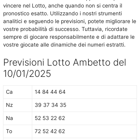
vincere nel Lotto, anche quando non si centra il
pronostico esatto. Utilizzando i nostri strumenti
analitici e seguendo le previsioni, potete migliorare le
vostre probabilità di successo. Tuttavia, ricordate
sempre di giocare responsabilmente e di adattare le
vostre giocate alle dinamiche dei numeri estratti.
Previsioni Lotto Ambetto del
10/01/2025
Ca
14 84 44 64
Nz
39 37 34 35
Na
52 53 22 62
To
72 52 42 62