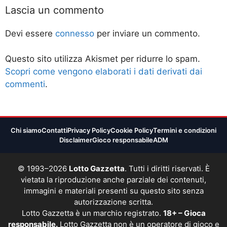
Lascia un commento
Devi essere
connesso
per inviare un commento.
Questo sito utilizza Akismet per ridurre lo spam.
Scopri come vengono elaborati i dati derivati dai
commenti
.
Chi siamo
Contatti
Privacy Policy
Cookie Policy
Termini e condizioni
Disclaimer
Gioco responsabile
ADM
© 1993–2026
Lotto Gazzetta
. Tutti i diritti riservati. È
vietata la riproduzione anche parziale dei contenuti,
immagini e materiali presenti su questo sito senza
autorizzazione scritta.
Lotto Gazzetta è un marchio registrato.
18+ – Gioca
responsabile.
Lotto Gazzetta non è un operatore di gioco e