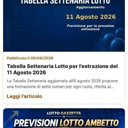
Pubblicato il 08/08/2026
Tabella Settenaria Lotto per l’estrazione del
11 Agosto 2026
La Tabella Settenaria aggiornata all’8 agosto 2026 propone
una formazione di sette numeri per ogni ruota, riferita al...
Leggi l’articolo