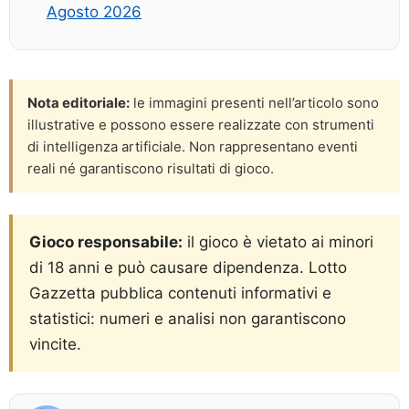
Agosto 2026
Nota editoriale:
le immagini presenti nell’articolo sono
illustrative e possono essere realizzate con strumenti
di intelligenza artificiale. Non rappresentano eventi
reali né garantiscono risultati di gioco.
Gioco responsabile:
il gioco è vietato ai minori
di 18 anni e può causare dipendenza. Lotto
Gazzetta pubblica contenuti informativi e
statistici: numeri e analisi non garantiscono
vincite.