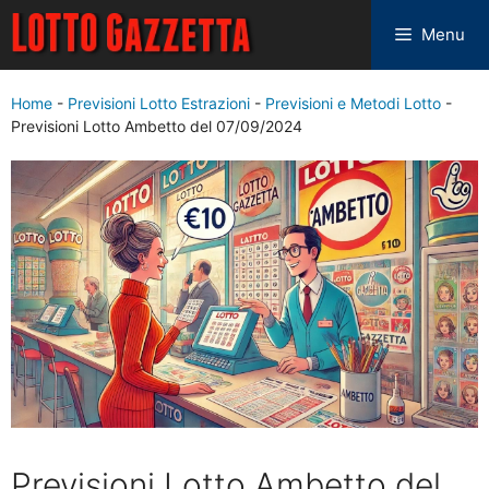
Menu
Home
-
Previsioni Lotto Estrazioni
-
Previsioni e Metodi Lotto
-
Previsioni Lotto Ambetto del 07/09/2024
Previsioni Lotto Ambetto del