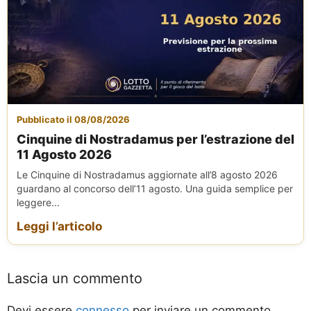
Pubblicato il 08/08/2026
Cinquine di Nostradamus per l’estrazione del
11 Agosto 2026
Le Cinquine di Nostradamus aggiornate all’8 agosto 2026
guardano al concorso dell’11 agosto. Una guida semplice per
leggere...
Leggi l’articolo
Lascia un commento
Devi essere
connesso
per inviare un commento.