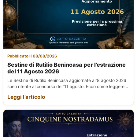
Pubblicato il 08/08/2026
Sestine di Rutilio Benincasa per l’estrazione
del 11 Agosto 2026
Le Sestine di Rutilio Benincasa aggiornate all’8 agosto 2026
sono riferite al concorso dell’11 agosto. Ecco come leggere...
Leggi l’articolo