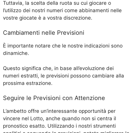
Tuttavia, la scelta della ruota su cui giocare o
l’utilizzo dei nostri numeri come abbinamenti nelle
vostre giocate è a vostra discrezione.
Cambiamenti nelle Previsioni
È importante notare che le nostre indicazioni sono
dinamiche.
Questo significa che, in base all’evoluzione dei
numeri estratti, le previsioni possono cambiare alla
prossima estrazione.
Seguire le Previsioni con Attenzione
L’ambetto offre un’interessante opportunità per
vincere nel Lotto, anche quando non si centra il
pronostico esatto. Utilizzando i nostri strumenti