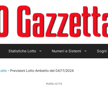
Statistiche Lotto
Numeri e Sistemi
Sogni 
Lotto
-
Previsioni Lotto Ambetto del 04/11/2024
PUBBLICITÀ