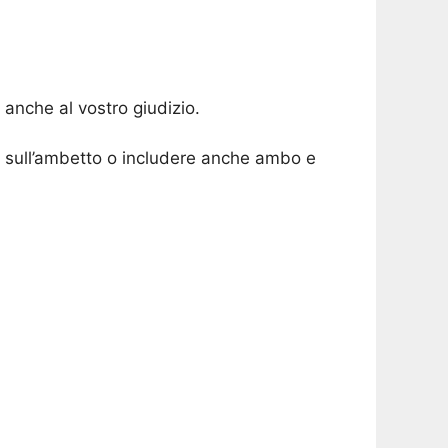
 anche al vostro giudizio.
olo sull’ambetto o includere anche ambo e