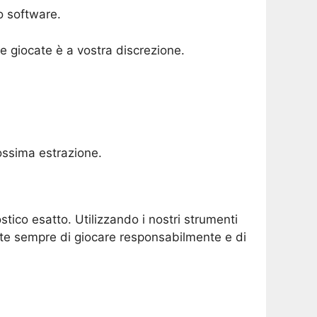
o software.
re giocate è a vostra discrezione.
rossima estrazione.
tico esatto. Utilizzando i nostri strumenti
rdate sempre di giocare responsabilmente e di