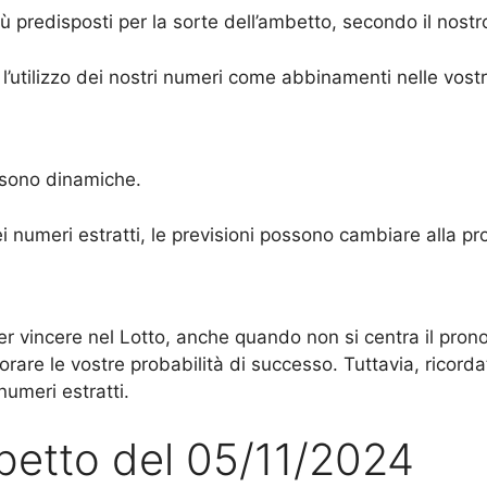
 predisposti per la sorte dell’ambetto, secondo il nostr
o l’utilizzo dei nostri numeri come abbinamenti nelle vost
 sono dinamiche.
ei numeri estratti, le previsioni possono cambiare alla p
r vincere nel Lotto, anche quando non si centra il pronos
liorare le vostre probabilità di successo. Tuttavia, rico
numeri estratti.
betto del 05/11/2024