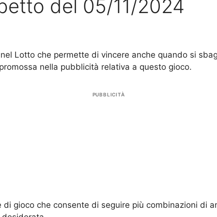
betto del 05/11/2024
o nel Lotto che permette di vincere anche quando si sbagl
 promossa nella pubblicità relativa a questo gioco.
PUBBLICITÀ
e di gioco che consente di seguire più combinazioni di a
a desiderata.