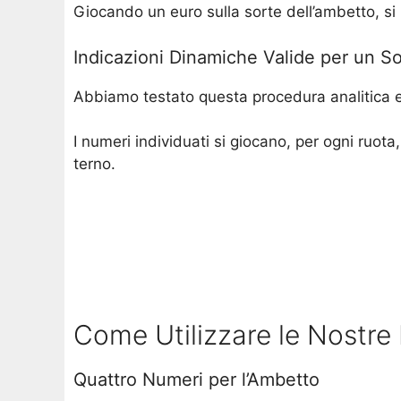
Giocando un euro sulla sorte dell’ambetto, si 
Indicazioni Dinamiche Valide per un S
Abbiamo testato questa procedura analitica e, g
I numeri individuati si giocano, per ogni ruot
terno.
Come Utilizzare le Nostre 
Quattro Numeri per l’Ambetto