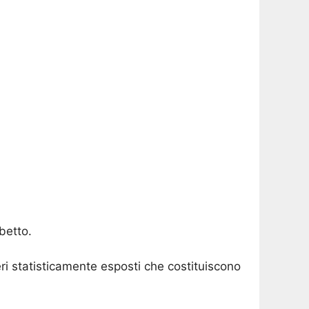
betto.
eri statisticamente esposti che costituiscono