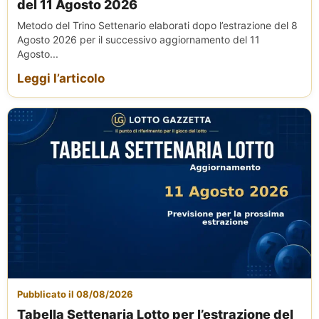
del 11 Agosto 2026
Metodo del Trino Settenario elaborati dopo l’estrazione del 8
Agosto 2026 per il successivo aggiornamento del 11
Agosto...
Leggi l’articolo
Pubblicato il 08/08/2026
Tabella Settenaria Lotto per l’estrazione del