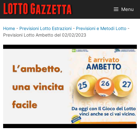
Vai
Menu
al
contenuto
Home
-
Previsioni Lotto Estrazioni
-
Previsioni e Metodi Lotto
-
Previsioni Lotto Ambetto del 02/02/2023