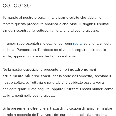
concorso
Tornando al nostro programma, diciamo subito che abbiamo
testato questa procedura analitica e che, visti i lusinghieri risultati
sin qui riscontrati, la sottoponiamo anche al vostro giudizio.
I numeri rappresentati si giocano, per ogni
ruota
, su di una singola
bolletta. Puntando sull’ambetto se si vuole inseguire solo quella
sorte, oppure giocare anche l’ambo e il terno.
Nella nostra esposizione presenteremo
i quattro numeri
attualmente più predisposti
per la sorte dell’ambetto, secondo il
nostro software. Tuttavia è naturale che dobbiate essere voi a
decidere quale ruota seguire, oppure utilizzare i nostri numeri come
abbinamenti nelle vostre giocate.
Si fa presente, inoltre, che si tratta di indicazioni dinamiche. In altre
parole a seconda dell’evolversi dei numeri estratti, alla prossima