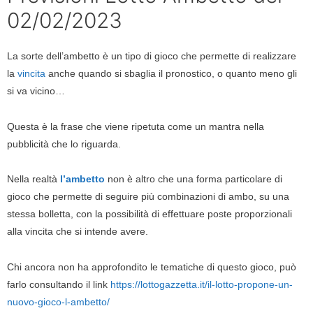
02/02/2023
La sorte dell’ambetto è un tipo di gioco che permette di realizzare
la
vincita
anche quando si sbaglia il pronostico, o quanto meno gli
si va vicino…
Questa è la frase che viene ripetuta come un mantra nella
pubblicità che lo riguarda.
Nella realtà
l’ambetto
non è altro che una forma particolare di
gioco che permette di seguire più combinazioni di ambo, su una
stessa bolletta, con la possibilità di effettuare poste proporzionali
alla vincita che si intende avere.
Chi ancora non ha approfondito le tematiche di questo gioco, può
farlo consultando il link
https://lottogazzetta.it/il-lotto-propone-un-
nuovo-gioco-l-ambetto/