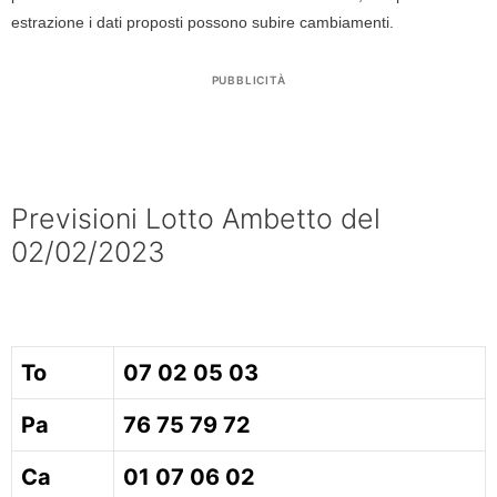
estrazione i dati proposti possono subire cambiamenti.
PUBBLICITÀ
Previsioni Lotto Ambetto del
02/02/2023
To
07 02 05 03
Pa
76 75 79 72
Ca
01 07 06 02