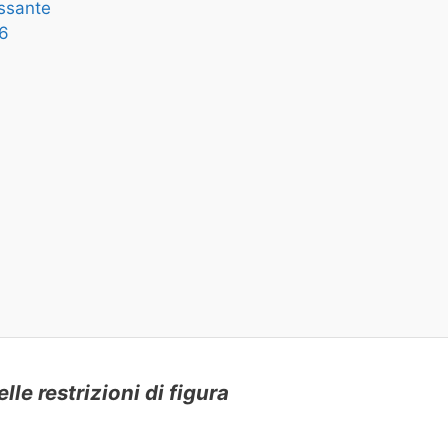
essante
36
le restrizioni di figura