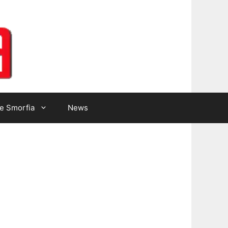
Lotto Gazzetta
e Smorfia
News