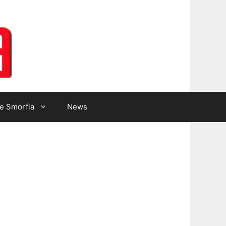
Lotto Gazzetta
e Smorfia
News