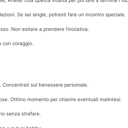
e, Ariete! Usa questa vitalità per portare a termine i tuo
zioni. Se sei single, potresti fare un incontro speciale.
so. Non esitare a prendere l’iniziativa.
à con coraggio.
. Concentrati sul benessere personale.
se. Ottimo momento per chiarire eventuali malintesi.
itmo senza strafare.