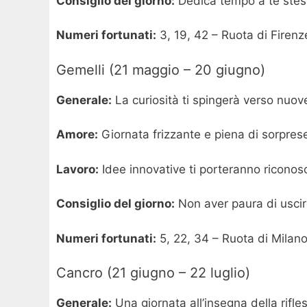
Consiglio del giorno:
Dedica tempo a te stess
Numeri fortunati:
3, 19, 42 – Ruota di Firenz
Gemelli (21 maggio – 20 giugno)
Generale:
La curiosità ti spingerà verso nuo
Amore:
Giornata frizzante e piena di sorpres
Lavoro:
Idee innovative ti porteranno riconosc
Consiglio del giorno:
Non aver paura di uscir
Numeri fortunati:
5, 22, 34 – Ruota di Milano
Cancro (21 giugno – 22 luglio)
Generale:
Una giornata all’insegna della rifle