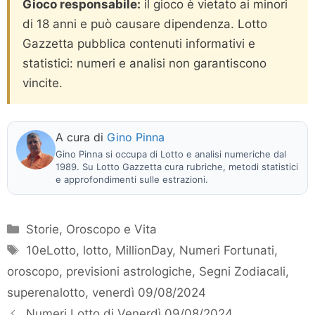
Gioco responsabile:
il gioco è vietato ai minori
di 18 anni e può causare dipendenza. Lotto
Gazzetta pubblica contenuti informativi e
statistici: numeri e analisi non garantiscono
vincite.
A cura di
Gino Pinna
Gino Pinna si occupa di Lotto e analisi numeriche dal
1989. Su Lotto Gazzetta cura rubriche, metodi statistici
e approfondimenti sulle estrazioni.
Categorie
Storie, Oroscopo e Vita
Tag
10eLotto
,
lotto
,
MillionDay
,
Numeri Fortunati
,
oroscopo
,
previsioni astrologiche
,
Segni Zodiacali
,
superenalotto
,
venerdì 09/08/2024
Numeri Lotto di Venerdì 09/08/2024