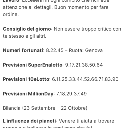
Lavoro
: Eccellerai in ogni compito che richiede
attenzione ai dettagli. Buon momento per fare
ordine.
Consiglio del giorno
: Non essere troppo critico con
te stesso e gli altri.
Numeri fortunati
: 8.22.45 – Ruota: Genova
Previsioni SuperEnalotto
: 9.17.21.38.50.64
Previsioni 10eLotto
: 6.11.25.33.44.52.66.71.83.90
Previsioni MillionDay
: 7.18.29.37.49
Bilancia (23 Settembre – 22 Ottobre)
L’influenza dei pianeti
: Venere ti aiuta a trovare