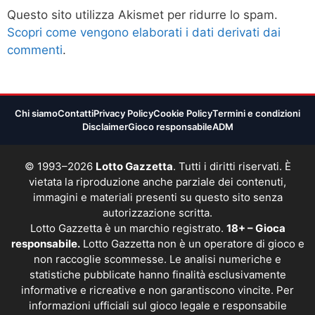
Questo sito utilizza Akismet per ridurre lo spam.
Scopri come vengono elaborati i dati derivati dai
commenti
.
Chi siamo
Contatti
Privacy Policy
Cookie Policy
Termini e condizioni
Disclaimer
Gioco responsabile
ADM
© 1993–2026
Lotto Gazzetta
. Tutti i diritti riservati. È
vietata la riproduzione anche parziale dei contenuti,
immagini e materiali presenti su questo sito senza
autorizzazione scritta.
Lotto Gazzetta è un marchio registrato.
18+ – Gioca
responsabile.
Lotto Gazzetta non è un operatore di gioco e
non raccoglie scommesse. Le analisi numeriche e
statistiche pubblicate hanno finalità esclusivamente
informative e ricreative e non garantiscono vincite. Per
informazioni ufficiali sul gioco legale e responsabile