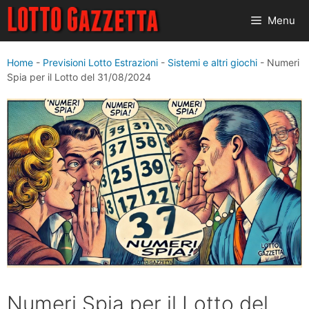
Vai
Menu
al
contenuto
Home
-
Previsioni Lotto Estrazioni
-
Sistemi e altri giochi
-
Numeri
Spia per il Lotto del 31/08/2024
Numeri Spia per il Lotto del