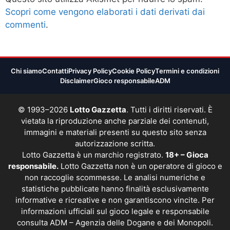
Scopri come vengono elaborati i dati derivati dai
commenti
.
Chi siamo
Contatti
Privacy Policy
Cookie Policy
Termini e condizioni
Disclaimer
Gioco responsabile
ADM
© 1993–2026
Lotto Gazzetta
. Tutti i diritti riservati. È
vietata la riproduzione anche parziale dei contenuti,
immagini e materiali presenti su questo sito senza
autorizzazione scritta.
Lotto Gazzetta è un marchio registrato.
18+ – Gioca
responsabile.
Lotto Gazzetta non è un operatore di gioco e
non raccoglie scommesse. Le analisi numeriche e
statistiche pubblicate hanno finalità esclusivamente
informative e ricreative e non garantiscono vincite. Per
informazioni ufficiali sul gioco legale e responsabile
consulta
ADM – Agenzia delle Dogane e dei Monopoli
.