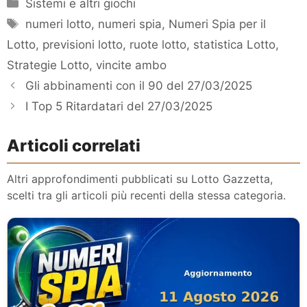
Categorie
Sistemi e altri giochi
Tag
numeri lotto
,
numeri spia
,
Numeri Spia per il
Lotto
,
previsioni lotto
,
ruote lotto
,
statistica Lotto
,
Strategie Lotto
,
vincite ambo
Gli abbinamenti con il 90 del 27/03/2025
I Top 5 Ritardatari del 27/03/2025
Articoli correlati
Altri approfondimenti pubblicati su Lotto Gazzetta,
scelti tra gli articoli più recenti della stessa categoria.