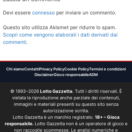
Devi essere
connesso
per inviare un commento.
Questo sito utilizza Akismet per ridurre lo spam.
Scopri come vengono elaborati i dati derivati dai
commenti
.
Chi siamo
Contatti
Privacy Policy
Cookie Policy
Termini e condizioni
Disclaimer
Gioco responsabile
ADM
© 1993–2026
Lotto Gazzetta
. Tutti i diritti riservati. È
vietata la riproduzione anche parziale dei contenuti,
immagini e materiali presenti su questo sito senza
autorizzazione scritta.
Lotto Gazzetta è un marchio registrato.
18+ – Gioca
responsabile.
Lotto Gazzetta non è un operatore di gioco e
non raccoglie scommesse. Le analisi numeriche e