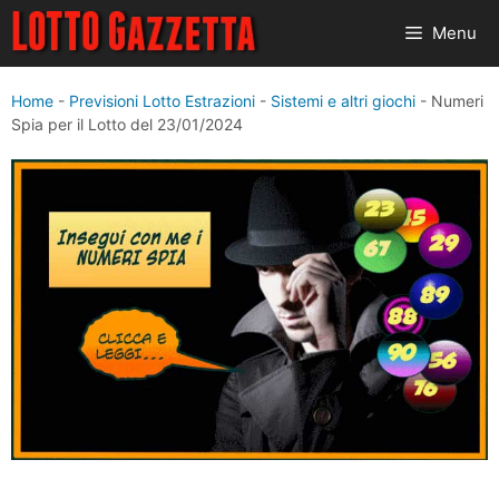
Vai
Menu
al
contenuto
Home
-
Previsioni Lotto Estrazioni
-
Sistemi e altri giochi
-
Numeri
Spia per il Lotto del 23/01/2024