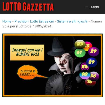
Vai
Menu
al
contenuto
Home
-
Previsioni Lotto Estrazioni
-
Sistemi e altri giochi
-
Numeri
Spia per il Lotto del 18/05/2024