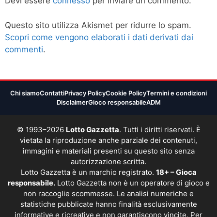
Devi essere
connesso
per inviare un commento.
Questo sito utilizza Akismet per ridurre lo spam.
Scopri come vengono elaborati i dati derivati dai
commenti
.
Chi siamo
Contatti
Privacy Policy
Cookie Policy
Termini e condizioni
Disclaimer
Gioco responsabile
ADM
© 1993–2026
Lotto Gazzetta
. Tutti i diritti riservati. È
vietata la riproduzione anche parziale dei contenuti,
immagini e materiali presenti su questo sito senza
autorizzazione scritta.
Lotto Gazzetta è un marchio registrato.
18+ – Gioca
responsabile.
Lotto Gazzetta non è un operatore di gioco e
non raccoglie scommesse. Le analisi numeriche e
statistiche pubblicate hanno finalità esclusivamente
informative e ricreative e non garantiscono vincite. Per