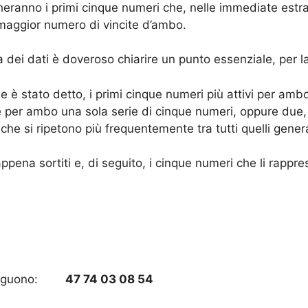
heranno i primi cinque numeri che, nelle immediate estra
l maggior numero di vincite d’ambo.
a dei dati è doveroso chiarire un punto essenziale, per l
 stato detto, i primi cinque numeri più attivi per ambo, 
 per ambo una sola serie di cinque numeri, oppure due, t
 che si ripetono più frequentemente tra tutti quelli gener
appena sortiti e, di seguito, i cinque numeri che li rap
eguono:
47 74 03 08 54