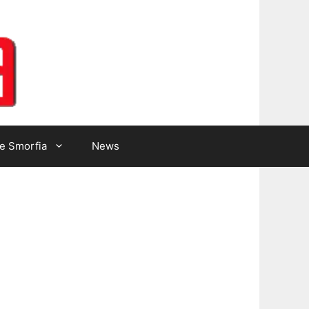
Lotto Gazzetta
e Smorfia
News