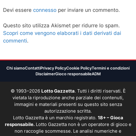
Devi essere
connesso
per inviare un commento.
Questo sito utilizza Akismet per ridurre lo spam.
Scopri come vengono elaborati i dati derivati dai
commenti
.
Chi siamo
Contatti
Privacy Policy
Cookie Policy
Termini e condizioni
Disclaimer
Gioco responsabile
ADM
© 1993–2026
Lotto Gazzetta
. Tutti i diritti riservati. È
vietata la riproduzione anche parziale dei contenuti,
immagini e materiali presenti su questo sito senza
autorizzazione scritta.
Lotto Gazzetta è un marchio registrato.
18+ – Gioca
responsabile.
Lotto Gazzetta non è un operatore di gioco e
non raccoglie scommesse. Le analisi numeriche e