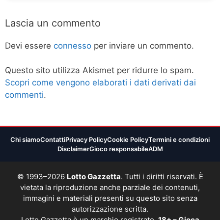
Lascia un commento
Devi essere
connesso
per inviare un commento.
Questo sito utilizza Akismet per ridurre lo spam.
Scopri come vengono elaborati i dati derivati dai
commenti
.
Chi siamo
Contatti
Privacy Policy
Cookie Policy
Termini e condizioni
Disclaimer
Gioco responsabile
ADM
© 1993–2026
Lotto Gazzetta
. Tutti i diritti riservati. È
vietata la riproduzione anche parziale dei contenuti,
immagini e materiali presenti su questo sito senza
autorizzazione scritta.
Lotto Gazzetta è un marchio registrato.
18+ – Gioca