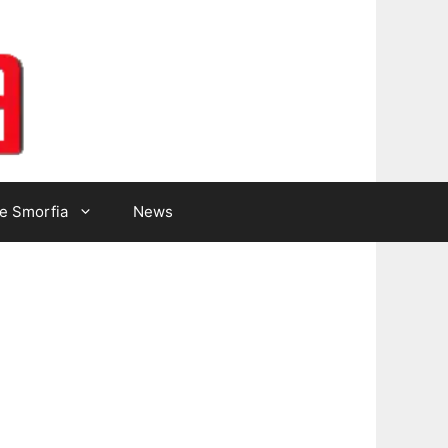
Lotto Gazzetta
e Smorfia
News