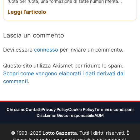
ruota per ruota, una formazione di sette numeri riferita...
Leggi l’articolo
Lascia un commento
Devi essere
connesso
per inviare un commento.
Questo sito utilizza Akismet per ridurre lo spam.
Scopri come vengono elaborati i dati derivati dai
commenti
.
Chi siamo
Contatti
Privacy Policy
Cookie Policy
Termini e condizioni
Disclaimer
Gioco responsabile
ADM
© 1993–2026
Lotto Gazzetta
. Tutti i diritti riservati. È
vietata la riproduzione anche parziale dei contenuti,