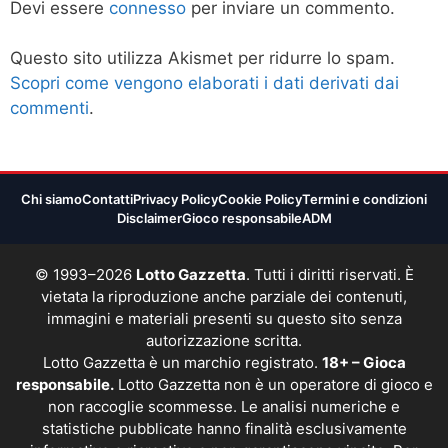
Devi essere
connesso
per inviare un commento.
Questo sito utilizza Akismet per ridurre lo spam.
Scopri come vengono elaborati i dati derivati dai
commenti
.
Chi siamo
Contatti
Privacy Policy
Cookie Policy
Termini e condizioni
Disclaimer
Gioco responsabile
ADM
© 1993–2026
Lotto Gazzetta
. Tutti i diritti riservati. È
vietata la riproduzione anche parziale dei contenuti,
immagini e materiali presenti su questo sito senza
autorizzazione scritta.
Lotto Gazzetta è un marchio registrato.
18+ – Gioca
responsabile.
Lotto Gazzetta non è un operatore di gioco e
non raccoglie scommesse. Le analisi numeriche e
statistiche pubblicate hanno finalità esclusivamente