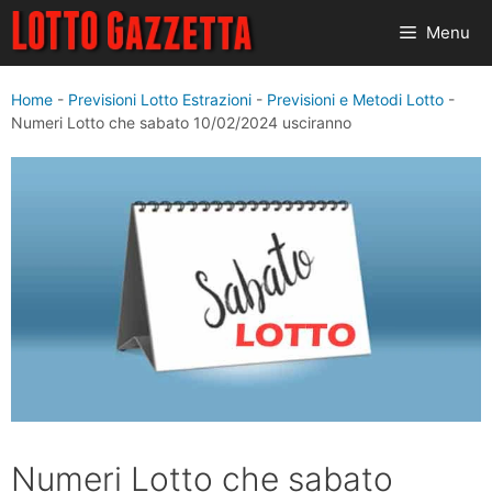
Vai
Menu
al
contenuto
Home
-
Previsioni Lotto Estrazioni
-
Previsioni e Metodi Lotto
-
Numeri Lotto che sabato 10/02/2024 usciranno
Numeri Lotto che sabato