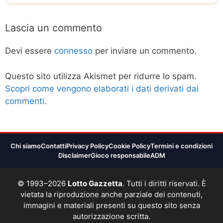
Lascia un commento
Devi essere
connesso
per inviare un commento.
Questo sito utilizza Akismet per ridurre lo spam.
Scopri come vengono elaborati i dati derivati dai
commenti
.
Chi siamo
Contatti
Privacy Policy
Cookie Policy
Termini e condizioni
Disclaimer
Gioco responsabile
ADM
© 1993–2026
Lotto Gazzetta
. Tutti i diritti riservati. È
vietata la riproduzione anche parziale dei contenuti,
immagini e materiali presenti su questo sito senza
autorizzazione scritta.