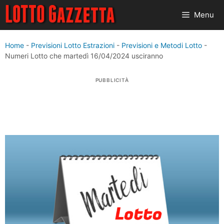
Vai
Menu
al
contenuto
Home
-
Previsioni Lotto Estrazioni
-
Previsioni e Metodi Lotto
-
Numeri Lotto che martedì 16/04/2024 usciranno
PUBBLICITÀ