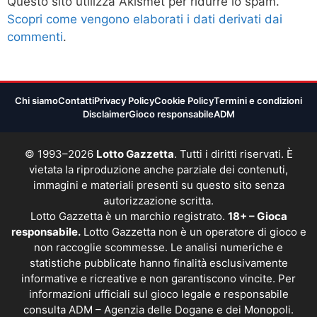
Questo sito utilizza Akismet per ridurre lo spam.
Scopri come vengono elaborati i dati derivati dai
commenti
.
Chi siamo
Contatti
Privacy Policy
Cookie Policy
Termini e condizioni
Disclaimer
Gioco responsabile
ADM
© 1993–2026
Lotto Gazzetta
. Tutti i diritti riservati. È
vietata la riproduzione anche parziale dei contenuti,
immagini e materiali presenti su questo sito senza
autorizzazione scritta.
Lotto Gazzetta è un marchio registrato.
18+ – Gioca
responsabile.
Lotto Gazzetta non è un operatore di gioco e
non raccoglie scommesse. Le analisi numeriche e
statistiche pubblicate hanno finalità esclusivamente
informative e ricreative e non garantiscono vincite. Per
informazioni ufficiali sul gioco legale e responsabile
consulta
ADM – Agenzia delle Dogane e dei Monopoli
.