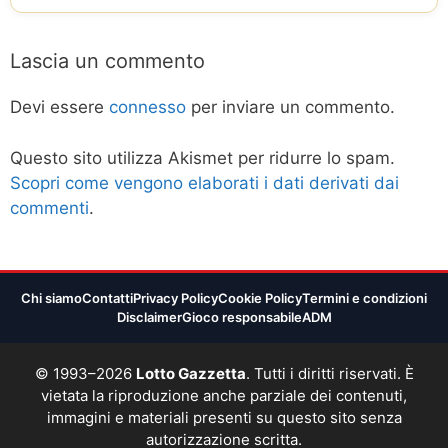
Lascia un commento
Devi essere
connesso
per inviare un commento.
Questo sito utilizza Akismet per ridurre lo spam.
Scopri come vengono elaborati i dati derivati dai
commenti
.
Chi siamo
Contatti
Privacy Policy
Cookie Policy
Termini e condizioni
Disclaimer
Gioco responsabile
ADM
© 1993–2026
Lotto Gazzetta
. Tutti i diritti riservati. È
vietata la riproduzione anche parziale dei contenuti,
immagini e materiali presenti su questo sito senza
autorizzazione scritta.