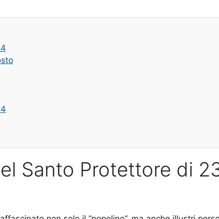
24
osto
24
el Santo Protettore di 2
affascinato non solo il “popolino”, ma anche illustri pers