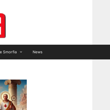
Lotto Gazzetta
e Smorfia
News