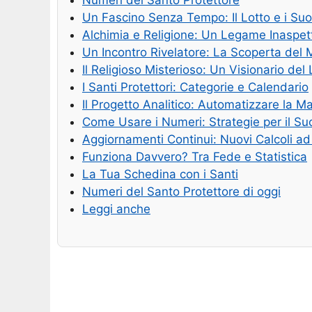
Numeri del Santo Protettore
Un Fascino Senza Tempo: Il Lotto e i Suo
Alchimia e Religione: Un Legame Inaspet
Un Incontro Rivelatore: La Scoperta del
Il Religioso Misterioso: Un Visionario del 
I Santi Protettori: Categorie e Calendario
Il Progetto Analitico: Automatizzare la M
Come Usare i Numeri: Strategie per il S
Aggiornamenti Continui: Nuovi Calcoli ad
Funziona Davvero? Tra Fede e Statistica
La Tua Schedina con i Santi
Numeri del Santo Protettore di oggi
Leggi anche