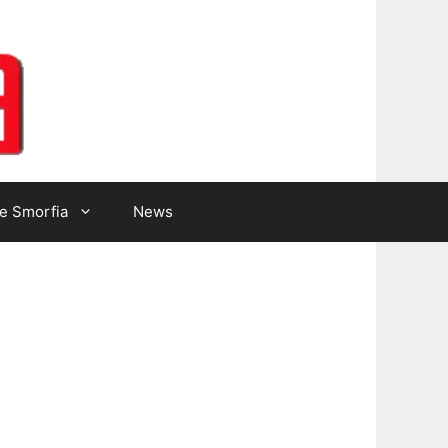
Lotto Gazzetta
e Smorfia
News