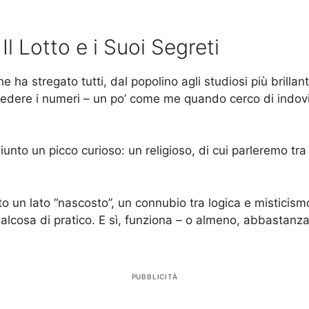
 Lotto e i Suoi Segreti
 ha stregato tutti, dal popolino agli studiosi più brillan
revedere i numeri – un po’ come me quando cerco di indov
iunto un picco curioso: un religioso, di cui parleremo tra
o un lato “nascosto”, un connubio tra logica e misticism
lcosa di pratico. E sì, funziona – o almeno, abbastanza 
PUBBLICITÀ