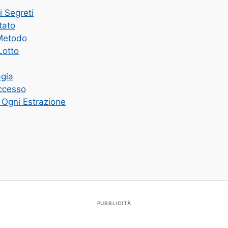
i Segreti
tato
 Metodo
Lotto
agia
uccesso
 Ogni Estrazione
PUBBLICITÀ