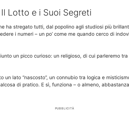
 Lotto e i Suoi Segreti
 ha stregato tutti, dal popolino agli studiosi più brillan
revedere i numeri – un po’ come me quando cerco di indov
iunto un picco curioso: un religioso, di cui parleremo tra
o un lato “nascosto”, un connubio tra logica e misticism
lcosa di pratico. E sì, funziona – o almeno, abbastanza 
PUBBLICITÀ