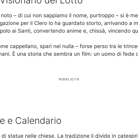
o noto – di cui non sappiamo il nome, purtroppo – si è mess
azione per il Clero lo ha guardato storto, arrivando a mi
popolo ai Santi, convertendo anime e, chissà, vincendo q
 cappellano, sparì nel nulla – forse perso tra le trincee.
 mani. È una storia che sembra un film: un uomo di fede c
PUBBLICITÀ
ie e Calendario
 di statue nelle chiese. La tradizione li divide in categori