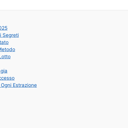
2025
i Segreti
tato
 Metodo
Lotto
agia
uccesso
 Ogni Estrazione