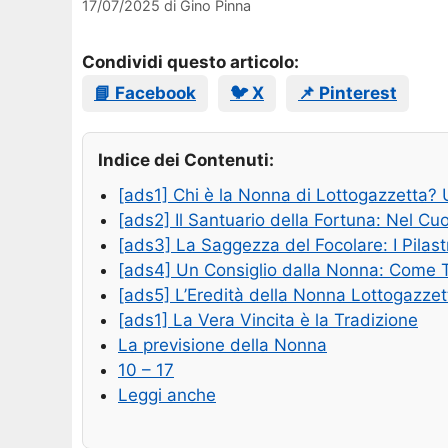
17/07/2025
di
Gino Pinna
Condividi questo articolo:
📘 Facebook
🐦 X
📌 Pinterest
Indice dei Contenuti:
[ads1] Chi è la Nonna di Lottogazzetta? U
[ads2] Il Santuario della Fortuna: Nel Cu
[ads3] La Saggezza del Focolare: I Pilas
[ads4] Un Consiglio dalla Nonna: Come T
[ads5] L’Eredità della Nonna Lottogazzett
[ads1] La Vera Vincita è la Tradizione
La previsione della Nonna
10 – 17
Leggi anche