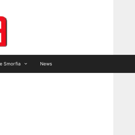
Lotto Gazzetta
e Smorfia
News