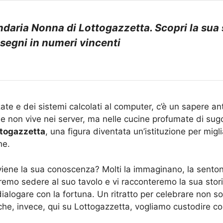
aria Nonna di Lottogazzetta. Scopri la sua sto
 segni in numeri vincenti
nzate e dei sistemi calcolati al computer, c’è un sapere a
 non vive nei server, ma nelle cucine profumate di sugo,
ttogazzetta
, una figura diventata un’istituzione per migl
he.
ene la sua conoscenza? Molti la immaginano, la sentono
aremo sedere al suo tavolo e vi racconteremo la sua stor
dialogare con la fortuna. Un ritratto per celebrare non so
 che, invece, qui su Lottogazzetta, vogliamo custodire com