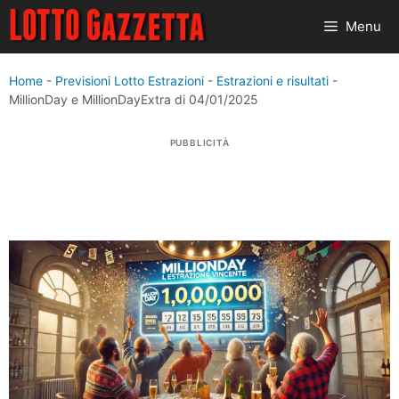
Vai
Menu
al
contenuto
Home
-
Previsioni Lotto Estrazioni
-
Estrazioni e risultati
-
MillionDay e MillionDayExtra di 04/01/2025
PUBBLICITÀ