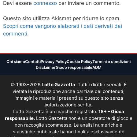
Devi essere
connesso
per inviare un commento.
Questo sito utilizza Akismet per ridurre lo spam.
Scopri come vengono elaborati i dati derivati dai
commenti
.
Chi siamo
Contatti
Privacy Policy
Cookie Policy
Termini e condizioni
Disclaimer
Gioco responsabile
ADM
© 1993–2026
Lotto Gazzetta
. Tutti i diritti riservati. È
vietata la riproduzione anche parziale dei contenuti,
immagini e materiali presenti su questo sito senza
autorizzazione scritta.
Lotto Gazzetta è un marchio registrato.
18+ – Gioca
responsabile.
Lotto Gazzetta non è un operatore di gioco e
non raccoglie scommesse. Le analisi numeriche e
statistiche pubblicate hanno finalità esclusivamente