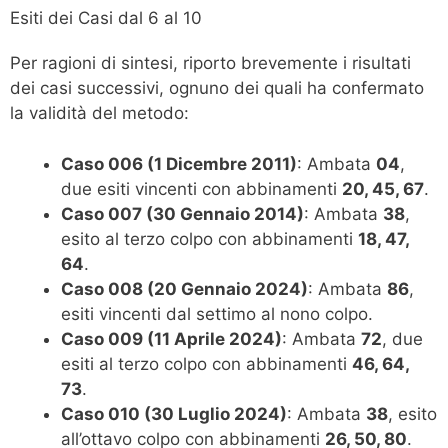
Esiti dei Casi dal 6 al 10
Per ragioni di sintesi, riporto brevemente i risultati
dei casi successivi, ognuno dei quali ha confermato
la validità del metodo:
Caso 006 (1 Dicembre 2011)
: Ambata
04
,
due esiti vincenti con abbinamenti
20, 45, 67
.
Caso 007 (30 Gennaio 2014)
: Ambata
38
,
esito al terzo colpo con abbinamenti
18, 47,
64
.
Caso 008 (20 Gennaio 2024)
: Ambata
86
,
esiti vincenti dal settimo al nono colpo.
Caso 009 (11 Aprile 2024)
: Ambata
72
, due
esiti al terzo colpo con abbinamenti
46, 64,
73
.
Caso 010 (30 Luglio 2024)
: Ambata
38
, esito
all’ottavo colpo con abbinamenti
26, 50, 80
.