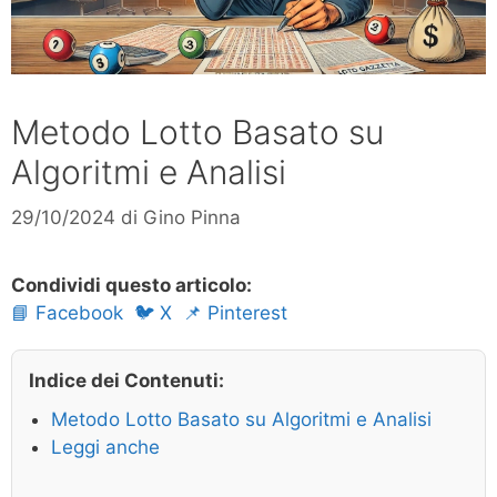
Metodo Lotto Basato su
Algoritmi e Analisi
29/10/2024
di
Gino Pinna
Condividi questo articolo:
📘 Facebook
🐦 X
📌 Pinterest
Indice dei Contenuti:
Metodo Lotto Basato su Algoritmi e Analisi
Leggi anche