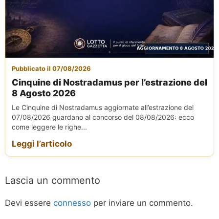
Pubblicato il 07/08/2026
Cinquine di Nostradamus per l’estrazione del
8 Agosto 2026
Le Cinquine di Nostradamus aggiornate all’estrazione del
07/08/2026 guardano al concorso del 08/08/2026: ecco
come leggere le righe...
Leggi l’articolo
Lascia un commento
Devi essere
connesso
per inviare un commento.