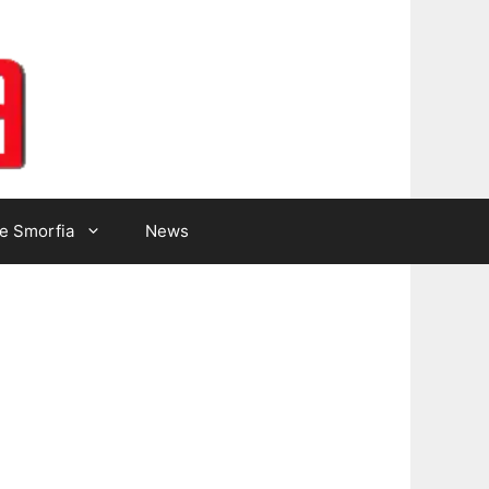
Lotto Gazzetta
e Smorfia
News