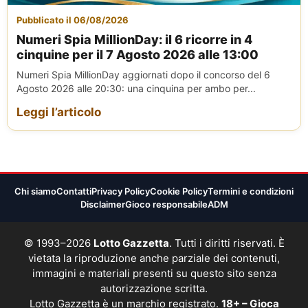
Pubblicato il 06/08/2026
Numeri Spia MillionDay: il 6 ricorre in 4
cinquine per il 7 Agosto 2026 alle 13:00
Numeri Spia MillionDay aggiornati dopo il concorso del 6
Agosto 2026 alle 20:30: una cinquina per ambo per...
Leggi l’articolo
Chi siamo
Contatti
Privacy Policy
Cookie Policy
Termini e condizioni
Disclaimer
Gioco responsabile
ADM
© 1993–2026
Lotto Gazzetta
. Tutti i diritti riservati. È
vietata la riproduzione anche parziale dei contenuti,
immagini e materiali presenti su questo sito senza
autorizzazione scritta.
Lotto Gazzetta è un marchio registrato.
18+ – Gioca