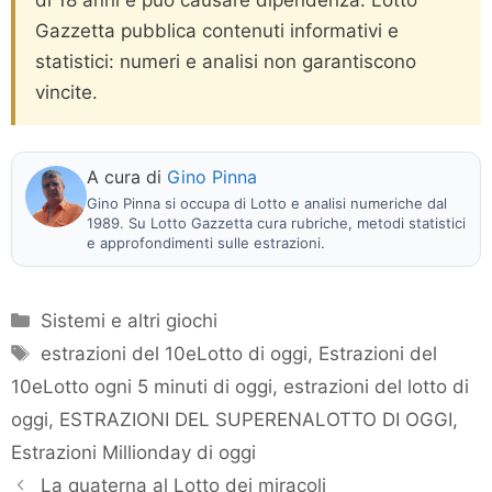
di 18 anni e può causare dipendenza. Lotto
Gazzetta pubblica contenuti informativi e
statistici: numeri e analisi non garantiscono
vincite.
A cura di
Gino Pinna
Gino Pinna si occupa di Lotto e analisi numeriche dal
1989. Su Lotto Gazzetta cura rubriche, metodi statistici
e approfondimenti sulle estrazioni.
Categorie
Sistemi e altri giochi
Tag
estrazioni del 10eLotto di oggi
,
Estrazioni del
10eLotto ogni 5 minuti di oggi
,
estrazioni del lotto di
oggi
,
ESTRAZIONI DEL SUPERENALOTTO DI OGGI
,
Estrazioni Millionday di oggi
La quaterna al Lotto dei miracoli