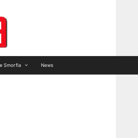
Lotto Gazzetta
e Smorfia
News