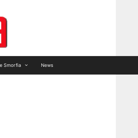
Lotto Gazzetta
e Smorfia
News