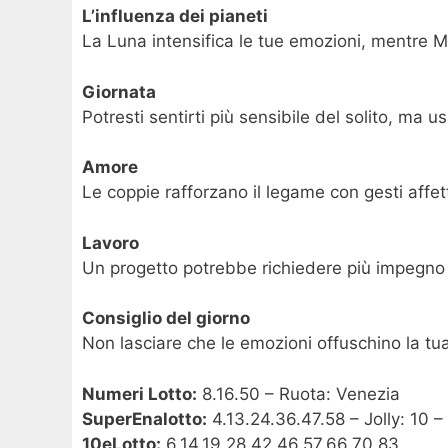
L’influenza dei pianeti
La Luna intensifica le tue emozioni, mentre Ma
Giornata
Potresti sentirti più sensibile del solito, ma u
Amore
Le coppie rafforzano il legame con gesti affett
Lavoro
Un progetto potrebbe richiedere più impegno 
Consiglio del giorno
Non lasciare che le emozioni offuschino la tua
Numeri Lotto:
8.16.50 – Ruota: Venezia
SuperEnalotto:
4.13.24.36.47.58 – Jolly: 10 –
10eLotto:
6.14.19.28.42.46.57.66.70.83