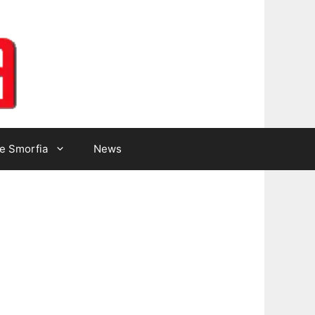
Lotto Gazzetta
e Smorfia
News