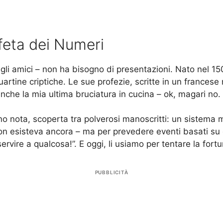
feta dei Numeri
i amici – non ha bisogno di presentazioni. Nato nel 15
artine criptiche. Le sue profezie, scritte in un france
anche la mia ultima bruciatura in cucina – ok, magari no.
 nota, scoperta tra polverosi manoscritti: un sistema m
non esisteva ancora – ma per prevedere eventi basati su 
rvire a qualcosa!”. E oggi, li usiamo per tentare la fortu
PUBBLICITÀ