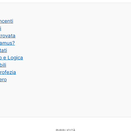
ncenti
i
trovata
damus?
tati
o e Logica
ili
Profezia
ero
PUBBLICITÀ